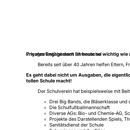
Engagement? Ist doch Ehrensache!
Privates Engagement ist heute so wichtig wie 
Bereits seit über 40 Jahren helfen Eltern,
Es geht dabei nicht um Ausgaben, die eigentli
tollen Schule macht!
Der Schulverein hat beispielsweise mit Bei
Drei Big Bands, die Bläserklasse und 
Die Schulfußballmannschaft
Diverse AGs: Bio- und Chemie-AG, S
Projekte des Darstellenden Spiels, T
Sanitätsdienst der Schule