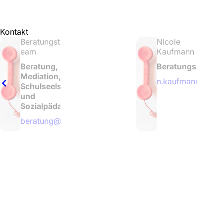
Kontakt
Beratungst
Nicole
eam
Kaufmann
Beratung,
Beratungslehreri
Mediation,
n.kaufmann@bor
Schulseelsorge
und
Sozialpädagogik
beratung@bornbrook.de
© 2
© 3