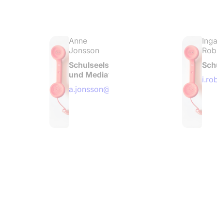
Anne
Ing
Jonsson
Rob
n
Schulseelsorgerin
Sch
und Mediatorin
nbrook.de
i.r
a.jonsson@bornbrook.de
© 4
© 5