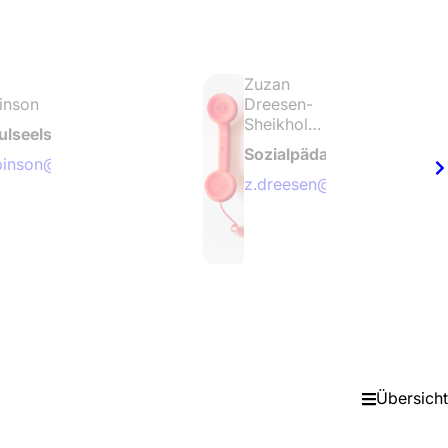
a
Zuzan
inson
Dreesen-
Sheikholes
ulseelsorgerin
lami
Sozialpädagogin
obinson@bornbrook.de
z.dreesen@bornbrook.de
© 6
Übersicht